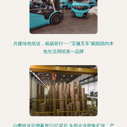
共建绿色纸业，砥砺前行——“宝骊叉车”赋能国内本
色生活用纸第一品牌
山鹰纸业定增募资50亿背后 头部企业密集扩张，产