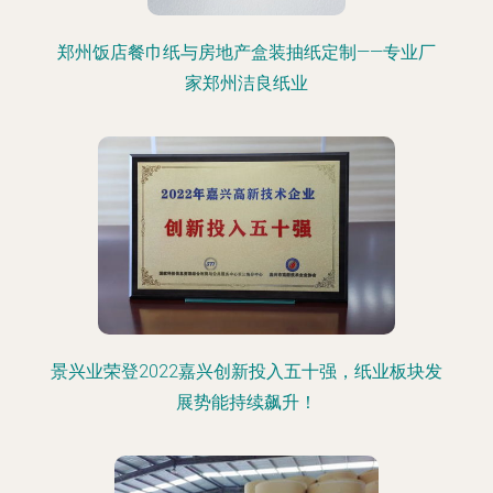
郑州饭店餐巾纸与房地产盒装抽纸定制——专业厂
家郑州洁良纸业
景兴业荣登2022嘉兴创新投入五十强，纸业板块发
展势能持续飙升！